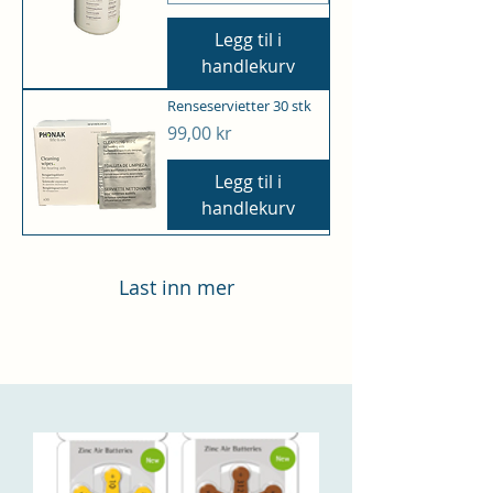
Legg til i
handlekurv
Renseservietter 30 stk
Pris
99,00 kr
Legg til i
handlekurv
Last inn mer