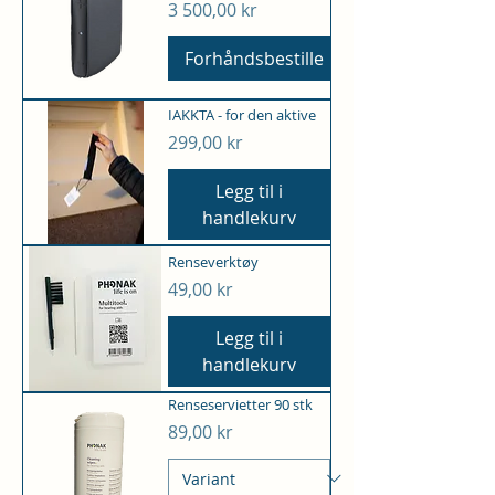
Pris
3 500,00 kr
Forhåndsbestille
IAKKTA - for den aktive
Pris
299,00 kr
Legg til i
handlekurv
Renseverktøy
Pris
49,00 kr
Legg til i
handlekurv
Renseservietter 90 stk
Pris
89,00 kr