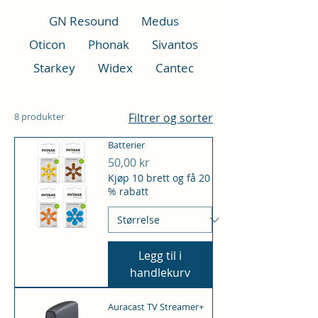
GN Resound
Medus
Oticon
Phonak
Sivantos
Starkey
Widex
Cantec
8 produkter
Filtrer og sorter
Batterier
Pris
50,00 kr
Kjøp 10 brett og få 20
% rabatt
Legg til i
handlekurv
Auracast TV Streamer+