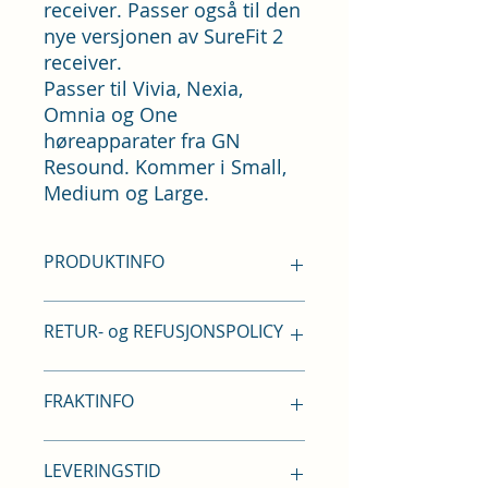
receiver. Passer også til den
nye versjonen av SureFit 2
receiver.
Passer til Vivia, Nexia,
Omnia og One
høreapparater fra GN
Resound. Kommer i Small,
Medium og Large.
PRODUKTINFO
Inneholder 10 stk domer per pakke.
RETUR- og REFUSJONSPOLICY
Retur/bytte må skje senest innen
FRAKTINFO
14 dager. Ved retur refunderes
pengene tilbake innen 7
virkedager.
59 kroner i frakt.
LEVERINGSTID