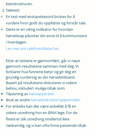
beinstrukturen.
Taletest:
En test med enstavelsesord brukes for å
vurdere hvor godt du oppfatter og forstår tale.
Dette er en viktig indikator for hvordan
hørselstap påvirker din evne til å kommunisere
i hverdagen.
Les mer om taleforeståelse her.
​Etter at testene er gjennomført, går vi nøye
gjennom resultatene sammen med deg. Vi
forklarer hva funnene betyr og gir deg en
grundig vurdering av din hørselstilstand.
Basert på resultatene diskuterer vi videre
behov, inkludert mulige tiltak som:
Tilpasning av
høreapparater.
Bruk av andre
hørselstekniske hjelpemidler.
For enkelte kan det være anbefalt å få en
videre utredning hos en ØNH lege. For de
fleste er slik utredning imidlertid ikke
nødvendig, og vi kan ofte finne passende tiltak