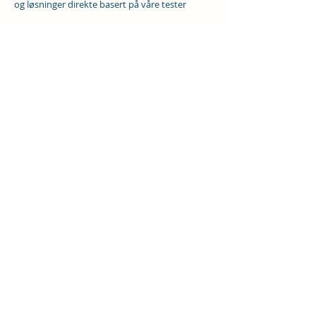
og løsninger direkte basert på våre tester
Vårt mål er å gi deg en helhetlig forståelse av
din hørsel og veilede deg til de beste
løsningene for å forbedre din livskvalitet.
Pris for en utredningstime 1400 kr.
Er du på jakt etter en
hørselsattest
til søknad
eller jobb er prisen 600 kr.
Bestill time
Ring oss
info@bedrehorsel.com
Tlf:
90763516
©2024 av BedreHørsel.