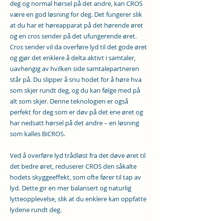
deg og normal hørsel på det andre, kan CROS
være en god løsning for deg. Det fungerer slik
at du har et høreapparat på det hørende øret
og en cros sender på det ufungerende øret.
Cros sender vil da overføre lyd til det gode øret
og gjør det enklere å delta aktivt i samtaler,
uavhengig av hvilken side samtalepartneren
står på. Du slipper å snu hodet for å høre hva
som skjer rundt deg, og du kan følge med på
alt som skjer. Denne teknologien er også
perfekt for deg som er døv på det ene øret og
har nedsatt hørsel på det andre – en løsning
som kalles BiCROS.
Ved å overføre lyd trådløst fra det døve øret til
det bedre øret, reduserer CROS den såkalte
hodets skyggeeffekt, som ofte fører til tap av
lyd. Dette gir en mer balansert og naturlig
lytteopplevelse, slik at du enklere kan oppfatte
lydene rundt deg.