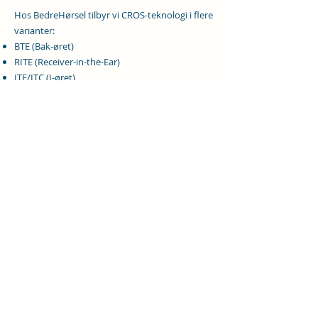
Hos BedreHørsel tilbyr vi CROS-teknologi i flere
varianter:
BTE (Bak-øret)
RITE (Receiver-in-the-Ear)
ITE/ITC (I-øret)
Vi hjelper med å finne riktig type ut i fra dine
resultater av det beste øret ditt.
info@bedrehorsel.com
Tlf:
90763516
©2024 av BedreHørsel.
Frydenbergveien 46B
0575 Oslo